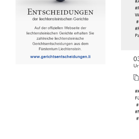
#A
#R
W
#
#
Pa
0
Ur
#
F
#
#
#