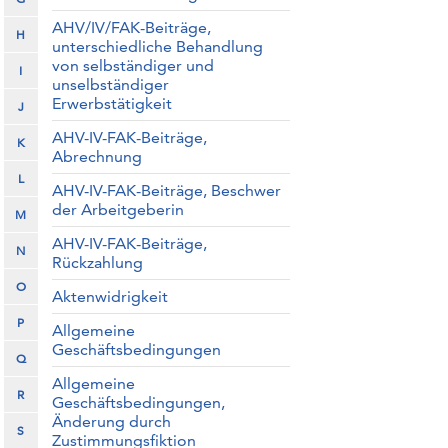
AHV/IV/FAK-Beiträge,
H
unterschiedliche Behandlung
von selbständiger und
I
unselbständiger
Erwerbstätigkeit
J
AHV-IV-FAK-Beiträge,
K
Abrechnung
L
AHV-IV-FAK-Beiträge, Beschwer
der Arbeitgeberin
M
AHV-IV-FAK-Beiträge,
N
Rückzahlung
O
Aktenwidrigkeit
P
Allgemeine
Geschäftsbedingungen
Q
Allgemeine
R
Geschäftsbedingungen,
Änderung durch
S
Zustimmungsfiktion