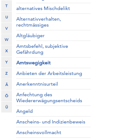
T
alternatives Mischdelikt
U
Alternativverhalten,
rechtmässiges
V
Altgläubiger
W
Amtsbefehl, subjektive
X
Gefährdung
Y
Amtswegigkeit
Anbieten der Arbeitsleistung
Z
Anerkenntnisurteil
Ä
Anfechtung des
Ö
Wiedererwägungsentscheids
Ü
Angeld
Anscheins- und Indizienbeweis
Anscheinsvollmacht