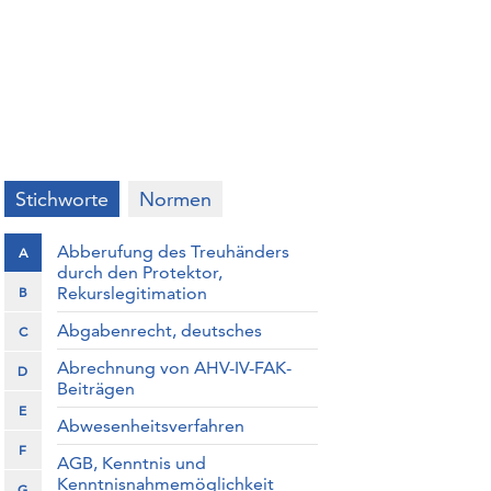
Stichworte
Normen
Abberufung des Treuhänders
A
durch den Protektor,
Rekurslegitimation
B
Abgabenrecht, deutsches
C
Abrechnung von AHV-IV-FAK-
D
Beiträgen
E
Abwesenheitsverfahren
F
AGB, Kenntnis und
Kenntnisnahmemöglichkeit
G