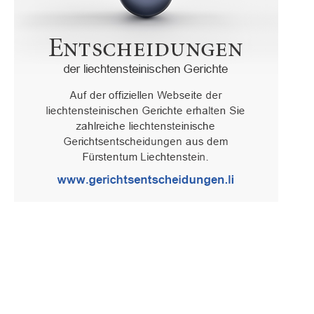
Oberster Gerichtshof des Fürstentums Liechtenstein
Spaniagasse 1, 9490 Vaduz, Fürstentum Liechtenstein, T +423 /