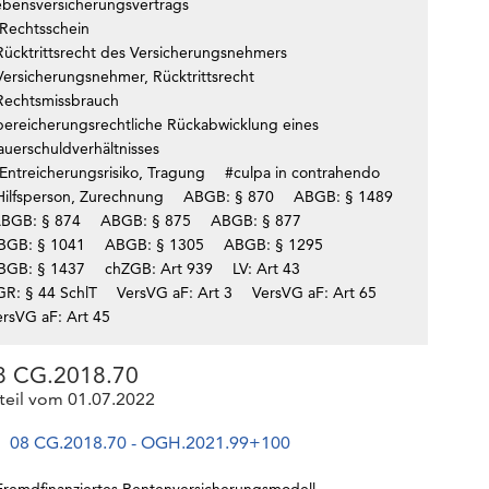
ebensversicherungsvertrags
Rechtsschein
Rücktrittsrecht des Versicherungsnehmers
Versicherungsnehmer, Rücktrittsrecht
Rechtsmissbrauch
bereicherungsrechtliche Rückabwicklung eines
auerschuldverhältnisses
Entreicherungsrisiko, Tragung
#culpa in contrahendo
Hilfsperson, Zurechnung
ABGB: § 870
ABGB: § 1489
BGB: § 874
ABGB: § 875
ABGB: § 877
BGB: § 1041
ABGB: § 1305
ABGB: § 1295
BGB: § 1437
chZGB: Art 939
LV: Art 43
GR: § 44 SchlT
VersVG aF: Art 3
VersVG aF: Art 65
ersVG aF: Art 45
8 CG.2018.70
teil vom 01.07.2022
08 CG.2018.70 - OGH.2021.99+100