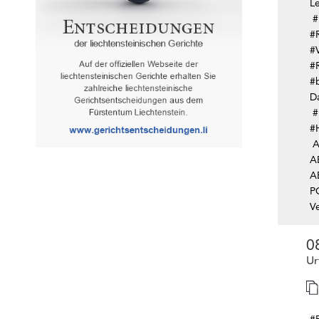
L
#
#
#
#
#
D
#
#
A
A
A
P
V
0
Ur