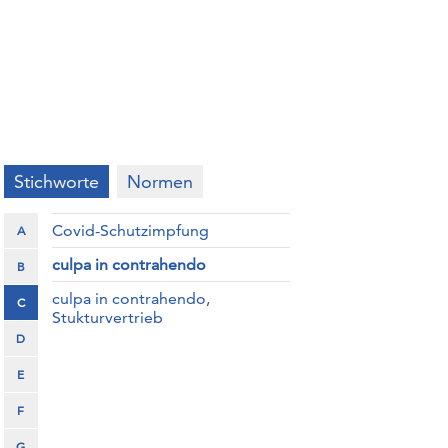
Stichworte
Normen
Covid-Schutzimpfung
A
culpa in contrahendo
B
culpa in contrahendo,
C
Stukturvertrieb
D
E
F
G