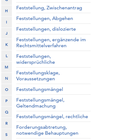
Feststellung, Zwischenantrag
H
Feststellungen, Abgehen
I
Feststellungen, dislozierte
J
Feststellungen, ergänzende im
K
Rechtsmittelverfahren
Feststellungen,
L
widersprüchliche
M
Feststellungsklage,
Voraussetzungen
N
Feststellungsmängel
O
Feststellungsmängel,
P
Geltendmachung
Q
Feststellungsmängel, rechtliche
R
Forderungsabtretung,
notwendige Behauptungen
S