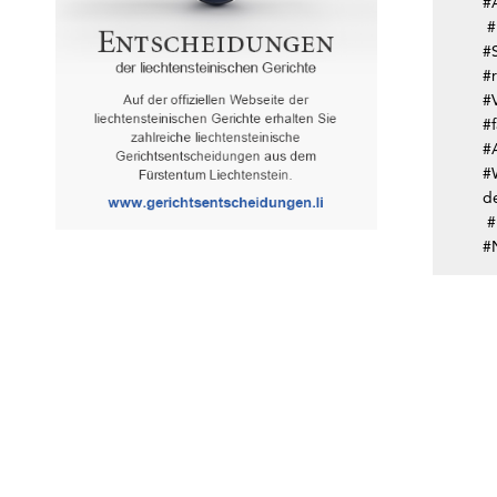
#A
#
#S
#
#V
#
#
#
d
#
#