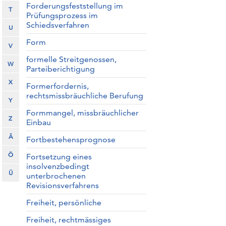
Forderungsfeststellung im
T
Prüfungsprozess im
Schiedsverfahren
U
Form
V
formelle Streitgenossen,
W
Parteiberichtigung
X
Formerfordernis,
rechtsmissbräuchliche Berufung
Y
Formmangel, missbräuchlicher
Z
Einbau
Ä
Fortbestehensprognose
Ö
Fortsetzung eines
insolvenzbedingt
Ü
unterbrochenen
Revisionsverfahrens
Freiheit, persönliche
Freiheit, rechtmässiges