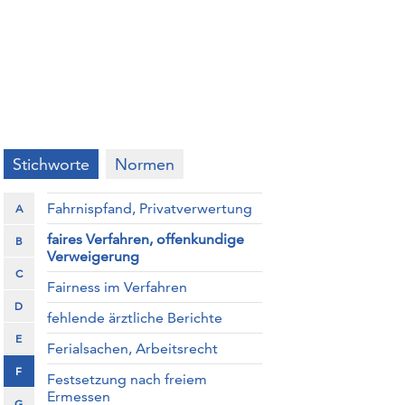
Stichworte
Normen
Fahrnispfand, Privatverwertung
A
faires Verfahren, offenkundige
B
Verweigerung
C
Fairness im Verfahren
D
fehlende ärztliche Berichte
E
Ferialsachen, Arbeitsrecht
F
Festsetzung nach freiem
Ermessen
G