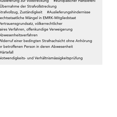
uslieferung zur Vollstreckung
#europäischer Haftbefehl
Übernahme der Strafvollstreckung
trafvollzug, Zuständigkeit
#Auslieferungshindernisse
rechtsstaatliche Mängel in EMRK-Mitgliedstaat
ertrauensgrundsatz, völkerrechtlicher
faires Verfahren, offenkundige Verweigerung
Abwesenheitsverfahren
Widerruf einer bedingten Strafnachsicht ohne Anhörung
er betroffenen Person in deren Abwesenheit
Härtefall
Notwendigkeits- und Verhältnismässigkeitsprüfung