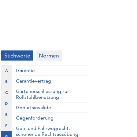
Stichworte
Normen
Garantie
A
Garantievertrag
B
Gartenerschliessung zur
C
Rollstuhlbenutzung
D
Geburtsinvalide
E
Gegenforderung
F
Geh- und Fahrwegrecht,
schonende Rechtsausübung,
G