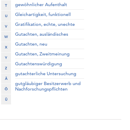
gewöhnlicher Aufenthalt
T
Gleichartigkeit, funktionell
U
Gratifikation, echte, unechte
V
Gutachten, ausländisches
W
Gutachten, neu
X
Gutachten, Zweitmeinung
Y
Gutachtenswürdigung
Z
gutachterliche Untersuchung
Ä
gutgläubiger Besitzerwerb und
Nachforschungspflichten
Ö
Ü