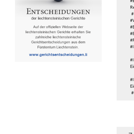
#
R
#
#
#
#
#
#
#
E
#
Ei
#