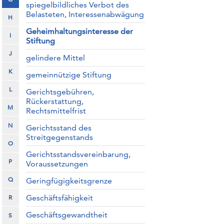
spiegelbildliches Verbot des
Belasteten, Interessenabwägung
H
Geheimhaltungsinteresse der
I
Stiftung
J
gelindere Mittel
K
gemeinnützige Stiftung
L
Gerichtsgebühren,
Rückerstattung,
M
Rechtsmittelfrist
N
Gerichtsstand des
Streitgegenstands
O
Gerichtsstandsvereinbarung,
P
Voraussetzungen
Q
Geringfügigkeitsgrenze
Geschäftsfähigkeit
R
Geschäftsgewandtheit
S