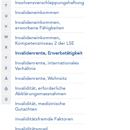
Insolvenzverschleppungshaftung
T
Invalideneinkommen
U
Invalideneinkommen,
V
erworbene Fähigkeiten
W
Invalideneinkommen,
Kompetenzniveau 2 der LSE
X
Invalidenrente, Erwerbstätigkeit
Y
Invalidenrente, internationales
Verhältnis
Z
Invalidenrente, Wohnsitz
Ä
Invalidität, erforderliche
Ö
Abklärungsmassnahmen
Ü
Invalidität, medizinische
Gutachten
invaliditätsfremde Faktoren
Invaliditätsgrad