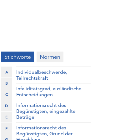
Stichworte
Normen
Individualbeschwerde,
A
Teilrechtskraft
B
Infaliditätsgrad, ausländische
Entscheidungen
C
Informationsrecht des
D
Begünstigten, eingezahlte
Beträge
E
Informationsrecht des
F
Begünstigten, Grund der
Einzahlung
G