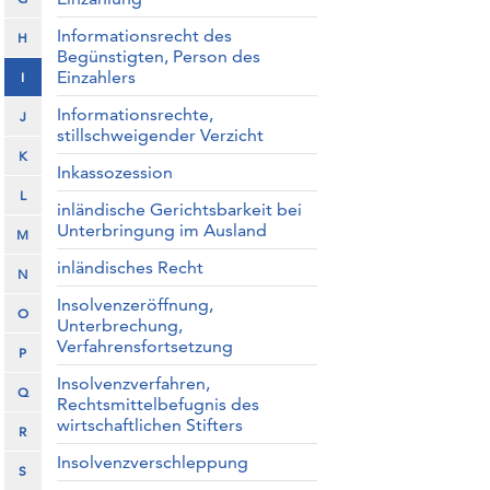
Informationsrecht des
H
Begünstigten, Person des
Einzahlers
I
Informationsrechte,
J
stillschweigender Verzicht
K
Inkassozession
L
inländische Gerichtsbarkeit bei
Unterbringung im Ausland
M
inländisches Recht
N
Insolvenzeröffnung,
O
Unterbrechung,
Verfahrensfortsetzung
P
Insolvenzverfahren,
Q
Rechtsmittelbefugnis des
wirtschaftlichen Stifters
R
Insolvenzverschleppung
S