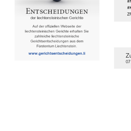
#
#
Z
Z
07