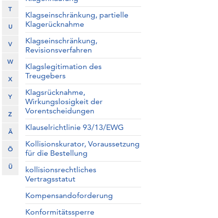
T
Klagseinschränkung, partielle
Klagerücknahme
U
Klagseinschränkung,
V
Revisionsverfahren
W
Klagslegitimation des
Treugebers
X
Klagsrücknahme,
Y
Wirkungslosigkeit der
Vorentscheidungen
Z
Klauselrichtlinie 93/13/EWG
Ä
Kollisionskurator, Voraussetzung
Ö
für die Bestellung
Ü
kollisionsrechtliches
Vertragsstatut
Kompensandoforderung
Konformitätssperre