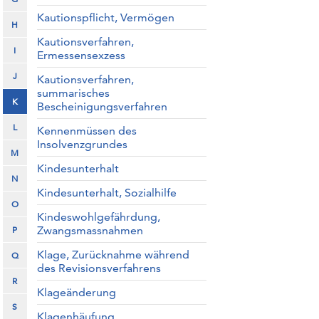
Kautionspflicht, Vermögen
H
Kautionsverfahren,
I
Ermessensexzess
J
Kautionsverfahren,
summarisches
K
Bescheinigungsverfahren
L
Kennenmüssen des
Insolvenzgrundes
M
Kindesunterhalt
N
Kindesunterhalt, Sozialhilfe
O
Kindeswohlgefährdung,
Zwangsmassnahmen
P
Klage, Zurücknahme während
Q
des Revisionsverfahrens
R
Klageänderung
S
Klagenhäufung