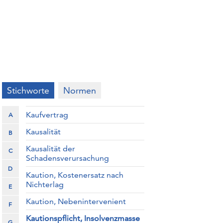
Stichworte
Normen
Kaufvertrag
A
Kausalität
B
Kausalität der
C
Schadensverursachung
D
Kaution, Kostenersatz nach
Nichterlag
E
Kaution, Nebenintervenient
F
Kautionspflicht, Insolvenzmasse
G