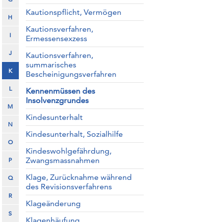
Kautionspflicht, Vermögen
H
Kautionsverfahren,
I
Ermessensexzess
J
Kautionsverfahren,
summarisches
K
Bescheinigungsverfahren
L
Kennenmüssen des
Insolvenzgrundes
M
Kindesunterhalt
N
Kindesunterhalt, Sozialhilfe
O
Kindeswohlgefährdung,
Zwangsmassnahmen
P
Klage, Zurücknahme während
Q
des Revisionsverfahrens
R
Klageänderung
S
Klagenhäufung