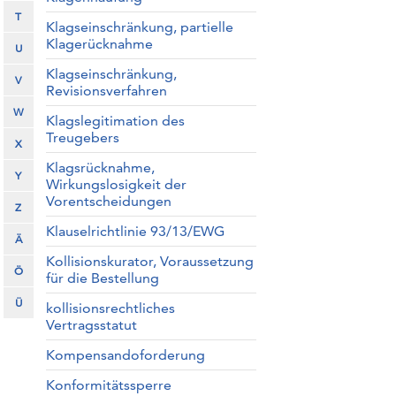
T
Klagseinschränkung, partielle
Klagerücknahme
U
Klagseinschränkung,
V
Revisionsverfahren
W
Klagslegitimation des
Treugebers
X
Klagsrücknahme,
Y
Wirkungslosigkeit der
Vorentscheidungen
Z
Klauselrichtlinie 93/13/EWG
Ä
Kollisionskurator, Voraussetzung
Ö
für die Bestellung
Ü
kollisionsrechtliches
Vertragsstatut
Kompensandoforderung
Konformitätssperre