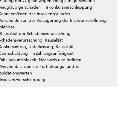
Haftung der Organe wegen Neugläubigerschaden
Neugläubigerschaden
#Konkursverschleppung
Kennenmüssen des Insolvenzgrundes
Verschulden an der Verzögerung der Insolvenzeröffnung,
ehlendes
Kausalität der Schadensverursachung
Schadensverursachung, Kausalität
onkursantrag, Unterlassung, Kausalität
Überschuldung
#Zahlungsunfähigkeit
Zahlungsunfähigkeit, Nachweis und Indizien
Zwischenbilanzen zur Fortführungs- und zu
iquidationswerten
Insolvenzverschleppung