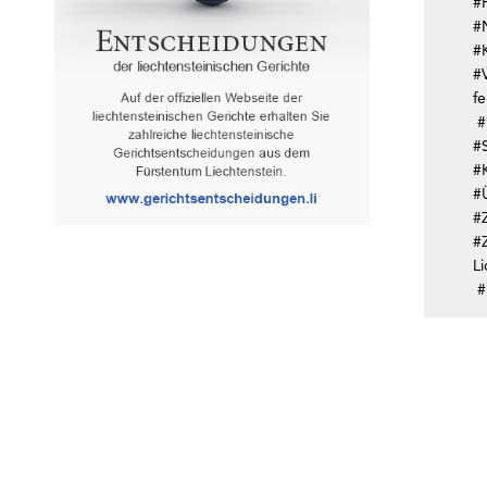
#
#
#
#
f
#
#
#K
#
#
#
L
#