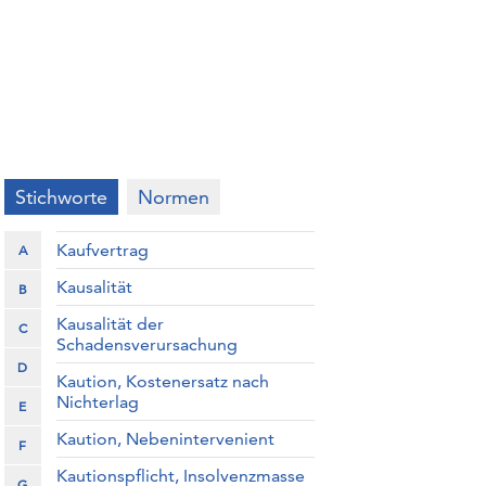
Stichworte
Normen
Kaufvertrag
A
Kausalität
B
Kausalität der
C
Schadensverursachung
D
Kaution, Kostenersatz nach
Nichterlag
E
Kaution, Nebenintervenient
F
Kautionspflicht, Insolvenzmasse
G