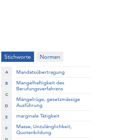
Stichworte
Normen
Mandatsübertragung
A
Mangelhaftigkeit des
B
Berufungsverfahrens
C
Mängelrüge, gesetzmässige
Ausführung
D
marginale Tätigkeit
E
Masse, Unzulänglichkeit,
F
Quotenbildung
G