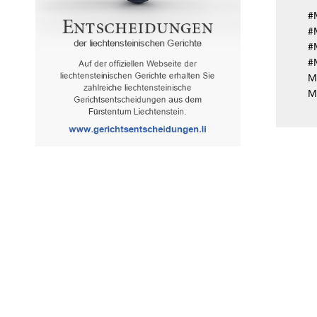
#
#
#M
#
M
M