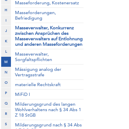
Masseforderung, Kostenersatz
H
Masseforderungen,
Befriedigung
I
Masseverwalter, Konkurrenz
J
zwischen Ansprüchen des
Masseverwalters auf Entlohnung
K
und anderen Masseforderungen
L
Masseverwalter,
Sorgfaltspflichten
M
Mässigung analog der
N
Vertragsstrafe
O
materielle Rechtskraft
P
MiFiD I
Q
Milderungsgrund des langen
Wohlverhaltens nach § 34 Abs 1
R
Z 18 StGB
S
Milderungsgrund nach § 34 Abs