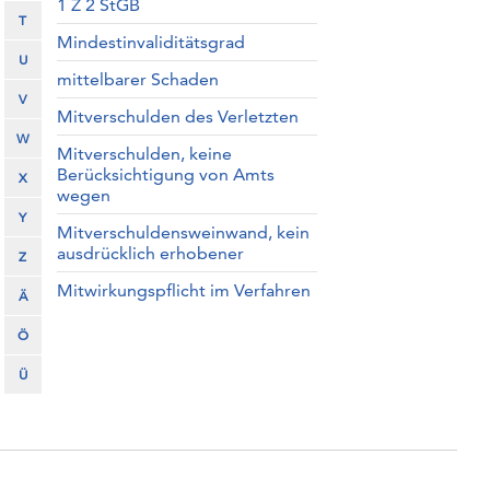
1 Z 2 StGB
T
Mindestinvaliditätsgrad
U
mittelbarer Schaden
V
Mitverschulden des Verletzten
W
Mitverschulden, keine
Berücksichtigung von Amts
X
wegen
Y
Mitverschuldensweinwand, kein
ausdrücklich erhobener
Z
Mitwirkungspflicht im Verfahren
Ä
Ö
Ü