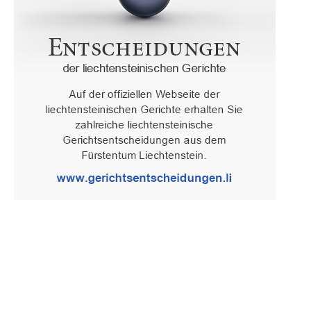
Oberster Gerichtshof des Fürstentums Liechtenstein
Spaniagasse 1, 9490 Vaduz, Fürstentum Liechtenstein, T +423 /