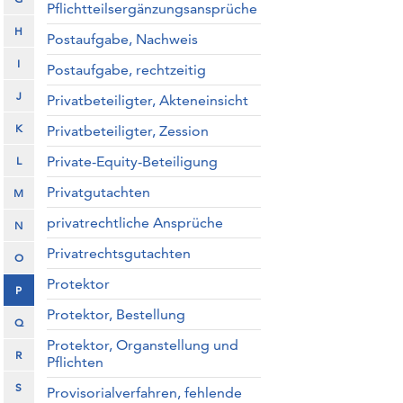
Pflichtteilsergänzungsansprüche
H
Postaufgabe, Nachweis
I
Postaufgabe, rechtzeitig
J
Privatbeteiligter, Akteneinsicht
K
Privatbeteiligter, Zession
Private-Equity-Beteiligung
L
Privatgutachten
M
privatrechtliche Ansprüche
N
Privatrechtsgutachten
O
Protektor
P
Protektor, Bestellung
Q
Protektor, Organstellung und
R
Pflichten
S
Provisorialverfahren, fehlende