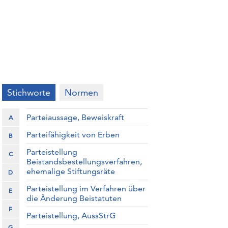
Stichworte
Normen
Parteiaussage, Beweiskraft
A
Parteifähigkeit von Erben
B
Parteistellung
C
Beistandsbestellungsverfahren,
ehemalige Stiftungsräte
D
Parteistellung im Verfahren über
E
die Änderung Beistatuten
F
Parteistellung, AussStrG
G