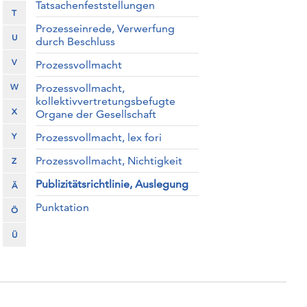
Tatsachenfeststellungen
T
Prozesseinrede, Verwerfung
U
durch Beschluss
V
Prozessvollmacht
W
Prozessvollmacht,
kollektivvertretungsbefugte
X
Organe der Gesellschaft
Y
Prozessvollmacht, lex fori
Prozessvollmacht, Nichtigkeit
Z
Publizitätsrichtlinie, Auslegung
Ä
Punktation
Ö
Ü