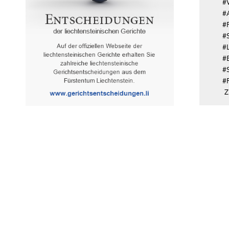
#
#
#
#
#
#
#
#P
Z