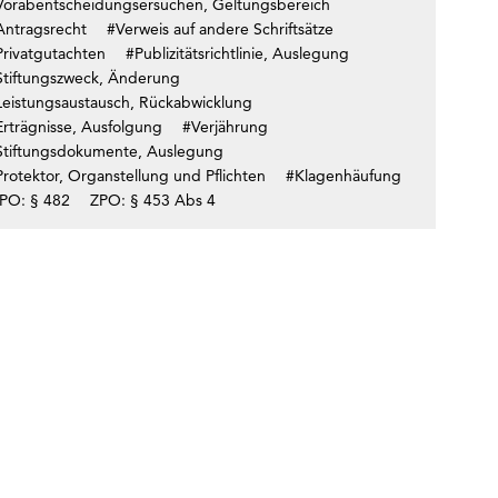
Vorabentscheidungsersuchen, Geltungsbereich
Antragsrecht
#Verweis auf andere Schriftsätze
Privatgutachten
#Publizitätsrichtlinie, Auslegung
Stiftungszweck, Änderung
Leistungsaustausch, Rückabwicklung
Erträgnisse, Ausfolgung
#Verjährung
Stiftungsdokumente, Auslegung
rotektor, Organstellung und Pflichten
#Klagenhäufung
PO: § 482
ZPO: § 453 Abs 4