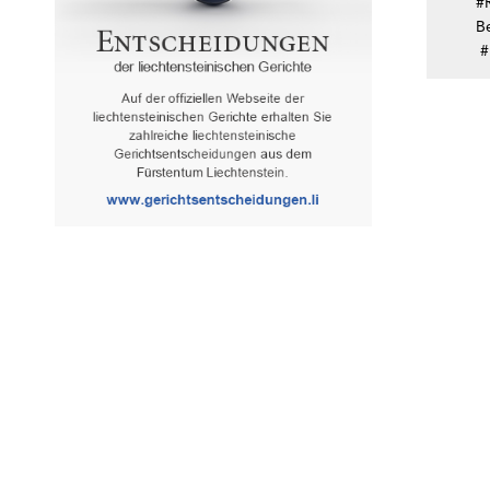
#R
B
#