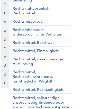
Beisetzung
T
Rechtskraftvorbehalt,
Rechtsmittel
U
Rechtsmissbrauch
V
Rechtsmissbrauch,
W
widersprüchliches Verhalten
X
Rechtsmittel, Beschwer
Y
Rechtsmittel, Einmaligkeit
Z
Rechtsmittel, gesetzmässige
Ausführung
Ä
Rechtsmittel,
Ö
Rechtsschutzinteresse,
nachträglicher Wegfall
Ü
Rechtsmittel, Rechtzeitigkeit
Rechtsmittel, selbständige
anspruchsbegründende oder
anspruchsvernichtende Aspekte