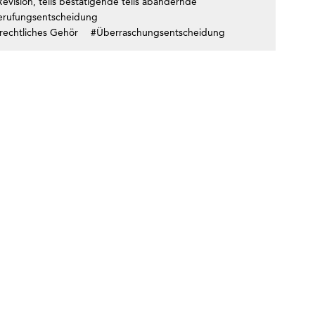
evision, teils bestätigende teils abändernde
erufungsentscheidung
rechtliches Gehör
#Überraschungsentscheidung