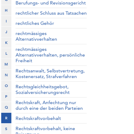
Berufungs- und Revisionsgericht
H
rechtlicher Schluss aus Tatsachen
I
rechtliches Gehör
J
rechtmässiges
Alternativverhalten
K
rechtmässiges
L
Alternativverhalten, persönliche
Freiheit
M
Rechtsanwalt, Selbstvertretung,
N
Kostenersatz, Strafverfahren
O
Rechtsgleichheitsgebot,
Sozialversicherungsrecht
P
Rechtskraft, Anfechtung nur
Q
durch eine der beiden Parteien
Rechtskraftvorbehalt
R
Rechtskraftvorbehalt, keine
S