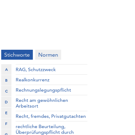
Stichworte
Normen
RAG, Schutzzweck
A
Realkonkurrenz
B
Rechnungslegungspflicht
C
Recht am gewöhnlichen
D
Arbeitsort
E
Recht, fremdes, Privatgutachten
F
rechtliche Beurteilung,
Überprüfungspflicht durch
G