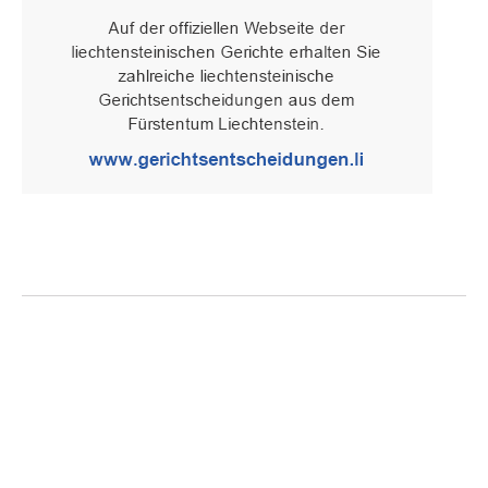
Oberster Gerichtshof des Fürstentums Liechtenstein
Spaniagasse 1, 9490 Vaduz, Fürstentum Liechtenstein, T +423 /
236 65 15 (Sekretariat)
IMPRESSUM