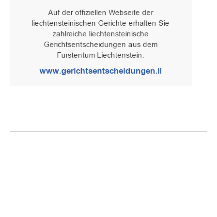
Oberster Gerichtshof des Fürstentums Liechtenstein
Spaniagasse 1, 9490 Vaduz, Fürstentum Liechtenstein, T +423 /
236 65 15 (Sekretariat)
IMPRESSUM