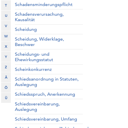
Schadensminderungspflicht
T
Schadensverursachung,
U
Kausalität
V
Scheidung
W
Scheidung, Widerklage,
Beschwer
X
Scheidungs- und
Y
Ehewirkungsstatut
Z
Scheinkonkurrenz
Ä
Schiedsanordnung in Statuten,
Auslegung
Ö
Schiedsspruch, Anerkennung
Ü
Schiedsvereinbarung,
Auslegung
Schiedsvereinbarung, Umfang