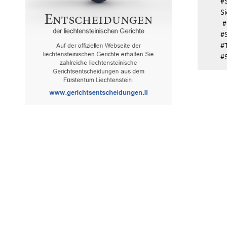
#
Si
#
#
#
#