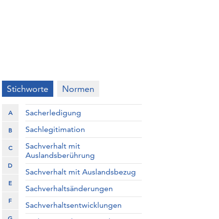
Stichworte
Normen
Sacherledigung
A
Sachlegitimation
B
Sachverhalt mit
C
Auslandsberührung
D
Sachverhalt mit Auslandsbezug
E
Sachverhaltsänderungen
F
Sachverhaltsentwicklungen
G