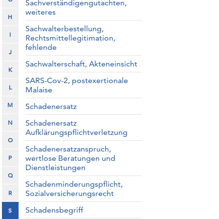
Sachverständigengutachten,
weiteres
H
Sachwalterbestellung,
I
Rechtsmittellegitimation,
fehlende
J
Sachwalterschaft, Akteneinsicht
K
SARS-Cov-2, postexertionale
L
Malaise
M
Schadenersatz
Schadenersatz
N
Aufklärungspflichtverletzung
O
Schadenersatzanspruch,
wertlose Beratungen und
P
Dienstleistungen
Q
Schadenminderungspflicht,
Sozialversicherungsrecht
R
Schadensbegriff
S