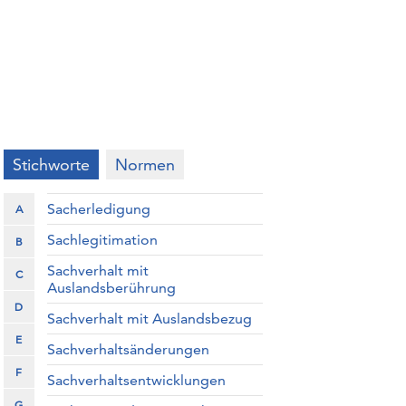
Stichworte
Normen
Sacherledigung
A
Sachlegitimation
B
Sachverhalt mit
C
Auslandsberührung
D
Sachverhalt mit Auslandsbezug
E
Sachverhaltsänderungen
F
Sachverhaltsentwicklungen
G