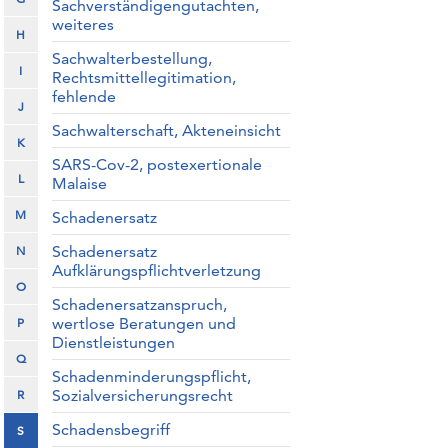
Sachverständigengutachten,
weiteres
H
Sachwalterbestellung,
I
Rechtsmittellegitimation,
fehlende
J
Sachwalterschaft, Akteneinsicht
K
SARS-Cov-2, postexertionale
L
Malaise
M
Schadenersatz
Schadenersatz
N
Aufklärungspflichtverletzung
O
Schadenersatzanspruch,
wertlose Beratungen und
P
Dienstleistungen
Q
Schadenminderungspflicht,
Sozialversicherungsrecht
R
Schadensbegriff
S