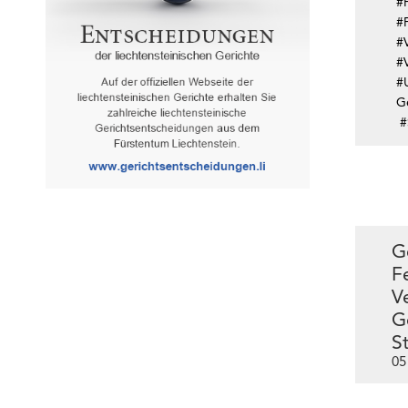
#
#F
#V
#
#
G
#
G
F
V
G
S
05