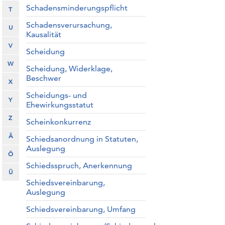
Schadensminderungspflicht
T
Schadensverursachung,
U
Kausalität
V
Scheidung
W
Scheidung, Widerklage,
Beschwer
X
Scheidungs- und
Y
Ehewirkungsstatut
Z
Scheinkonkurrenz
Ä
Schiedsanordnung in Statuten,
Auslegung
Ö
Schiedsspruch, Anerkennung
Ü
Schiedsvereinbarung,
Auslegung
Schiedsvereinbarung, Umfang