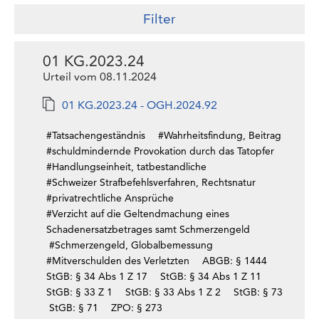
Filter
01 KG.2023.24
Urteil vom 08.11.2024
01 KG.2023.24 - OGH.2024.92
#Tatsachengeständnis
#Wahrheitsfindung, Beitrag
#schuldmindernde Provokation durch das Tatopfer
#Handlungseinheit, tatbestandliche
#Schweizer Strafbefehlsverfahren, Rechtsnatur
#privatrechtliche Ansprüche
#Verzicht auf die Geltendmachung eines
Schadenersatzbetrages samt Schmerzengeld
#Schmerzengeld, Globalbemessung
#Mitverschulden des Verletzten
ABGB: § 1444
StGB: § 34 Abs 1 Z 17
StGB: § 34 Abs 1 Z 11
StGB: § 33 Z 1
StGB: § 33 Abs 1 Z 2
StGB: § 73
StGB: § 71
ZPO: § 273