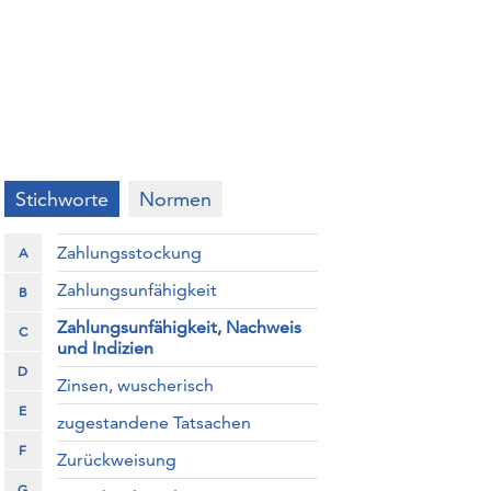
Stichworte
Normen
Zahlungsstockung
A
Zahlungsunfähigkeit
B
Zahlungsunfähigkeit, Nachweis
C
und Indizien
D
Zinsen, wuscherisch
E
zugestandene Tatsachen
F
Zurückweisung
G