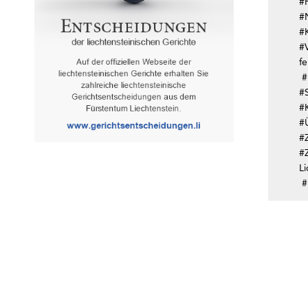
#
#
#
#
f
#
#
#K
#
#
#
L
#