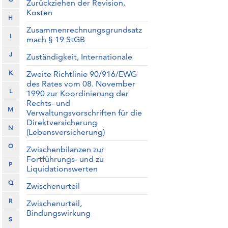
Zurückziehen der Revision,
Kosten
H
Zusammenrechnungsgrundsatz
I
mach § 19 StGB
J
Zuständigkeit, Internationale
K
Zweite Richtlinie 90/916/EWG
des Rates vom 08. November
L
1990 zur Koordinierung der
Rechts- und
M
Verwaltungsvorschriften für die
Direktversicherung
N
(Lebensversicherung)
O
Zwischenbilanzen zur
Fortführungs- und zu
P
Liquidationswerten
Q
Zwischenurteil
R
Zwischenurteil,
Bindungswirkung
S