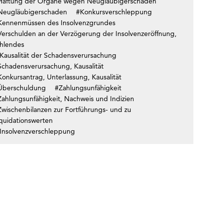
Haftung der Organe wegen Neugläubigerschaden
Neugläubigerschaden
#Konkursverschleppung
Kennenmüssen des Insolvenzgrundes
Verschulden an der Verzögerung der Insolvenzeröffnung,
ehlendes
Kausalität der Schadensverursachung
Schadensverursachung, Kausalität
onkursantrag, Unterlassung, Kausalität
Überschuldung
#Zahlungsunfähigkeit
Zahlungsunfähigkeit, Nachweis und Indizien
Zwischenbilanzen zur Fortführungs- und zu
iquidationswerten
Insolvenzverschleppung