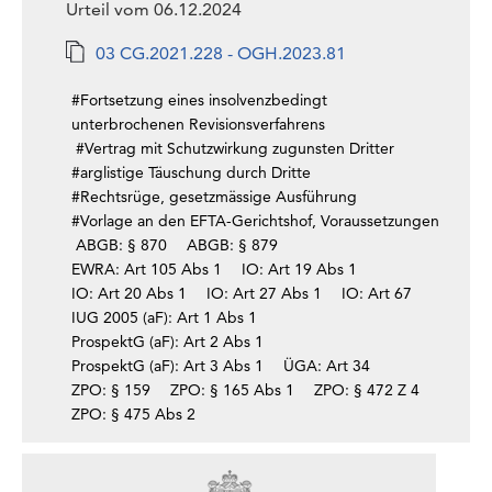
Urteil vom 06.12.2024
03 CG.2021.228 - OGH.2023.81
#Fortsetzung eines insolvenzbedingt
unterbrochenen Revisionsverfahrens
#Vertrag mit Schutzwirkung zugunsten Dritter
#arglistige Täuschung durch Dritte
#Rechtsrüge, gesetzmässige Ausführung
#Vorlage an den EFTA-Gerichtshof, Voraussetzungen
ABGB: § 870
ABGB: § 879
EWRA: Art 105 Abs 1
IO: Art 19 Abs 1
IO: Art 20 Abs 1
IO: Art 27 Abs 1
IO: Art 67
IUG 2005 (aF): Art 1 Abs 1
ProspektG (aF): Art 2 Abs 1
ProspektG (aF): Art 3 Abs 1
ÜGA: Art 34
ZPO: § 159
ZPO: § 165 Abs 1
ZPO: § 472 Z 4
ZPO: § 475 Abs 2