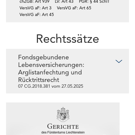
chZGB: Art 939
LV: Art 43
PGR: § 44 SchlT
VersVG aF: Art 3
VersVG aF: Art 65
VersVG aF: Art 45
Rechtssätze
Fondsgebundene
Lebensversicherungen:
Arglistanfechtung und
Rücktrittsrecht
07 CG.2018.381 vom 27.05.2025