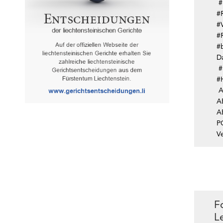
#
#
#
#
#
D
#
#
A
A
A
P
V
F
L