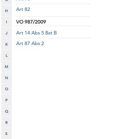
Art 82
H
VO 987/2009
I
Art 14 Abs 5 Bst B
J
Art 87 Abs 2
K
L
M
N
O
P
Q
R
S