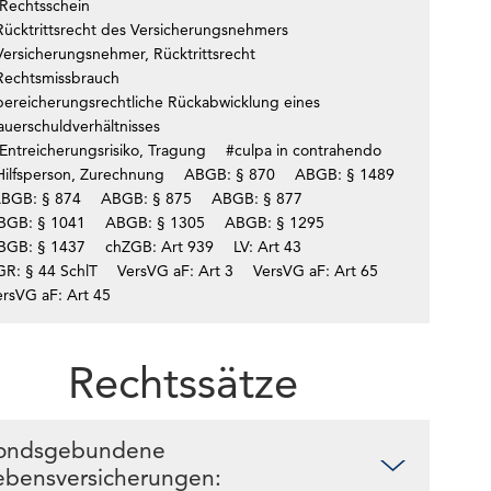
Rechtsschein
Rücktrittsrecht des Versicherungsnehmers
Versicherungsnehmer, Rücktrittsrecht
Rechtsmissbrauch
bereicherungsrechtliche Rückabwicklung eines
auerschuldverhältnisses
Entreicherungsrisiko, Tragung
#culpa in contrahendo
Hilfsperson, Zurechnung
ABGB: § 870
ABGB: § 1489
BGB: § 874
ABGB: § 875
ABGB: § 877
BGB: § 1041
ABGB: § 1305
ABGB: § 1295
BGB: § 1437
chZGB: Art 939
LV: Art 43
GR: § 44 SchlT
VersVG aF: Art 3
VersVG aF: Art 65
ersVG aF: Art 45
Rechtssätze
ondsgebundene
ebensversicherungen: