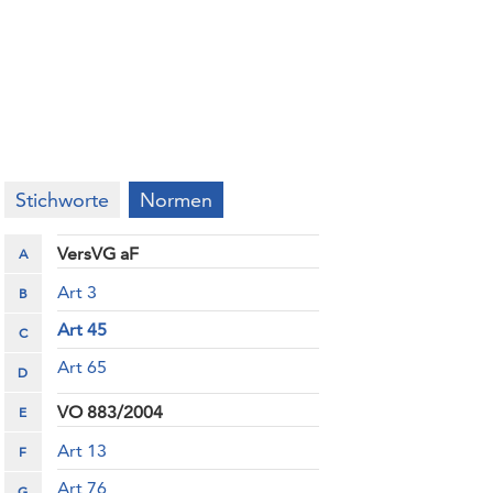
Stichworte
Normen
VersVG aF
A
Art 3
B
Art 45
C
Art 65
D
VO 883/2004
E
Art 13
F
Art 76
G