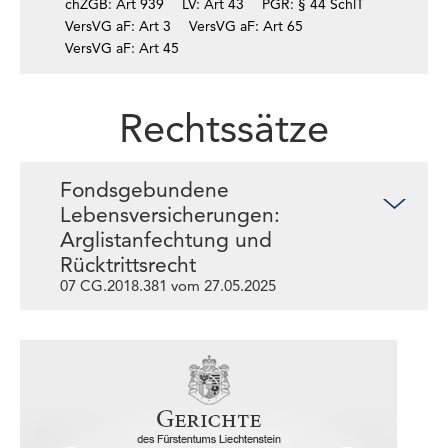
chZGB: Art 939
LV: Art 43
PGR: § 44 SchlT
VersVG aF: Art 3
VersVG aF: Art 65
VersVG aF: Art 45
Rechtssätze
Fondsgebundene
Lebensversicherungen:
Arglistanfechtung und
Rücktrittsrecht
07 CG.2018.381 vom 27.05.2025