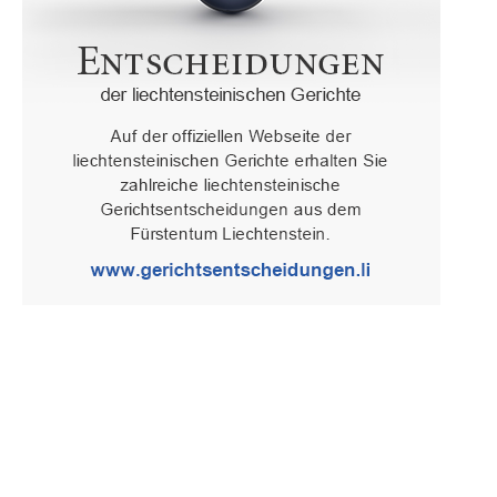
Oberster Gerichtshof des Fürstentums Liechtenstein
Spaniagasse 1, 9490 Vaduz, Fürstentum Liechtenstein, T +423 /
236 65 15 (Sekretariat)