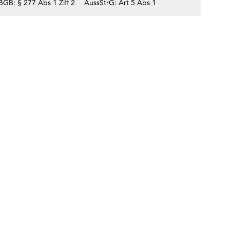
BGB: § 277 Abs 1 Ziff 2
AussStrG: Art 5 Abs 1