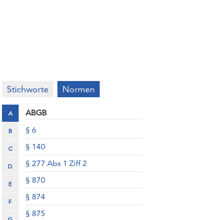
Stichworte
Normen
ABGB
A
§ 6
B
§ 140
C
§ 277 Abs 1 Ziff 2
D
§ 870
E
§ 874
F
§ 875
G