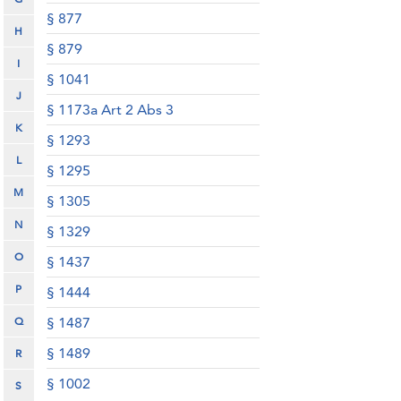
§ 877
H
§ 879
I
§ 1041
J
§ 1173a Art 2 Abs 3
K
§ 1293
L
§ 1295
M
§ 1305
N
§ 1329
O
§ 1437
P
§ 1444
Q
§ 1487
§ 1489
R
§ 1002
S