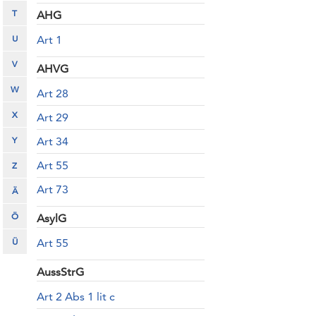
T
AHG
U
Art 1
V
AHVG
W
Art 28
X
Art 29
Y
Art 34
Art 55
Z
Art 73
Ä
Ö
AsylG
Ü
Art 55
AussStrG
Art 2 Abs 1 lit c