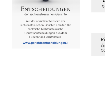
#
G
R
A
CO