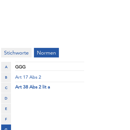
Stichworte
Normen
GGG
A
Art 17 Abs 2
B
Art 38 Abs 2 lit a
C
D
E
F
G