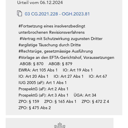
Urteil vom 06.12.2024
03 CG.2021.228 - OGH.2023.81
#Fortsetzung eines insolvenzbedingt
unterbrochenen Revisionsverfahrens
#Vertrag mit Schutzwirkung zugunsten Dritter
#arglistige Täuschung durch Dritte
#Rechtsrüge, gesetzmässige Ausführung
#Vorlage an den EFTA-Gerichtshof, Voraussetzungen
ABGB: § 870
ABGB: § 879
EWRA: Art 105 Abs 1
IO: Art 19 Abs 1
IO: Art 20 Abs 1
IO: Art 27 Abs 1
IO: Art 67
IUG 2005 (aF): Art 1 Abs 1
ProspektG (aF): Art 2 Abs 1
ProspektG (aF): Art 3 Abs 1
ÜGA: Art 34
ZPO: § 159
ZPO: § 165 Abs 1
ZPO: § 472 Z 4
ZPO: § 475 Abs 2