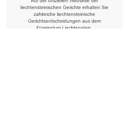
Oberster Gerichtshof des Fürstentums Liechtenstein
Spaniagasse 1, 9490 Vaduz, Fürstentum Liechtenstein, T +423 /
236 65 15 (Sekretariat)
IMPRESSUM