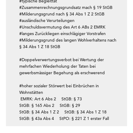
#typische Begleittat
#Zusammenrechnungsgrundsatz mach § 19 StGB
#Milderungsgrund nach § 34 Abs 1 Z 2 StGB
#ausländische Verurteilungen
#Unschuldsvermutung des Art 6 ABs 2 EMRK
#langes Zurückliegen einschlägiger Vorstrafen
#Milderungsgrund des langen Wohlverhaltens nach
§ 34 Abs 1 Z 18 StGB
#Doppelverwertungsverbot bei Wertung der
mehrfachen Wiederholung der Taten bei
gewerbsmässiger Begehung als erschwerend
#hoher sozialer Störwert bei Einbrüchen in
Wohnstätten
EMRK: Art 6 Abs 2
StGB: § 73
StGB: § 165 Abs 2
StGB: § 29
StGB: § 34 Abs 1 Z 2
StGB: § 34 Abs 1 Z 18
StGB: § 43a Abs 4
StPO: § 221 Z 1 erster Fall