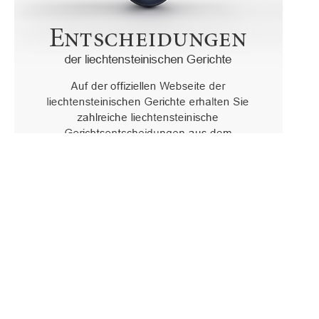
Oberster Gerichtshof des Fürstentums Liechtenstein
Spaniagasse 1, 9490 Vaduz, Fürstentum Liechtenstein, T +423 /
236 65 15 (Sekretariat)