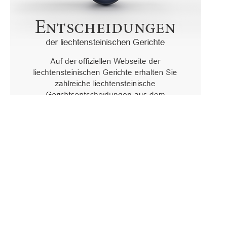
Oberster Gerichtshof des Fürstentums Liechtenstein
Spaniagasse 1, 9490 Vaduz, Fürstentum Liechtenstein, T +423 /
236 65 15 (Sekretariat)