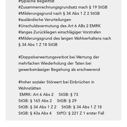
#typische Begleittat
#Zusammenrechnungsgrundsatz mach § 19 StGB
#Milderungsgrund nach § 34 Abs 1 Z 2 StGB
#ausländische Verurteilungen
#Unschuldsvermutung des Art 6 ABs 2 EMRK
#langes Zurückliegen einschlägiger Vorstrafen
#Milderungsgrund des langen Wohlverhaltens nach
§ 34 Abs 1 Z 18 StGB
#Doppelverwertungsverbot bei Wertung der
mehrfachen Wiederholung der Taten bei
gewerbsmässiger Begehung als erschwerend
#hoher sozialer Störwert bei Einbrüchen in
Wohnstätten
EMRK: Art 6 Abs 2
StGB: § 73
StGB: § 165 Abs 2
StGB: § 29
StGB: § 34 Abs 1 Z 2
StGB: § 34 Abs 1 Z 18
StGB: § 43a Abs 4
StPO: § 221 Z 1 erster Fall