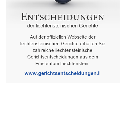
Oberster Gerichtshof des Fürstentums Liechtenstein
Spaniagasse 1, 9490 Vaduz, Fürstentum Liechtenstein, T +423 /
236 65 15 (Sekretariat)