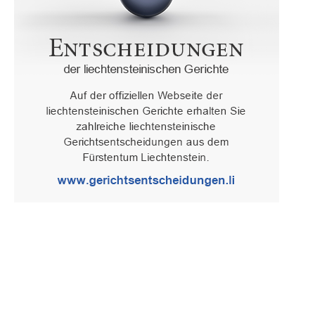
Oberster Gerichtshof des Fürstentums Liechtenstein
Spaniagasse 1, 9490 Vaduz, Fürstentum Liechtenstein, T +423 /