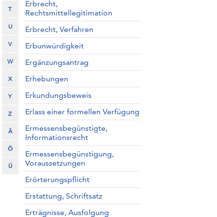
Erbrecht,
T
Rechtsmittellegitimation
U
Erbrecht, Verfahren
V
Erbunwürdigkeit
W
Ergänzungsantrag
Erhebungen
X
Erkundungsbeweis
Y
Erlass einer formellen Verfügung
Z
Ermessensbegünstigte,
Ä
Informationsrecht
Ö
Ermessensbegünstigung,
Voraussetzungen
Ü
Erörterungspflicht
Erstattung, Schriftsatz
Erträgnisse, Ausfolgung