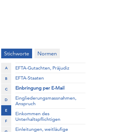
Stichworte
Normen
EFTA-Gutachten, Präjudiz
A
EFTA-Staaten
B
Einbringung per E-Mail
C
Eingliederungsmassnahmen,
D
Anspruch
E
Einkommen des
Unterhaltspflichtigen
F
Einleitungen, weitläufige
G