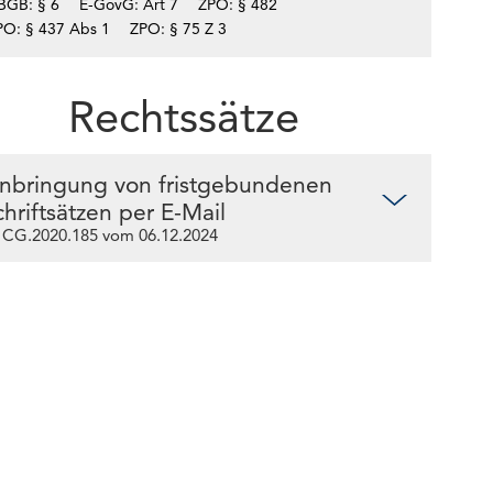
BGB: § 6
E-GovG: Art 7
ZPO: § 482
PO: § 437 Abs 1
ZPO: § 75 Z 3
Rechtssätze
inbringung von fristgebundenen
chriftsätzen per E-Mail
 CG.2020.185 vom 06.12.2024