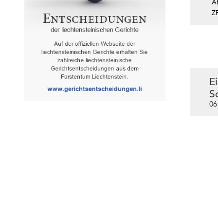
A
Z
E
S
06