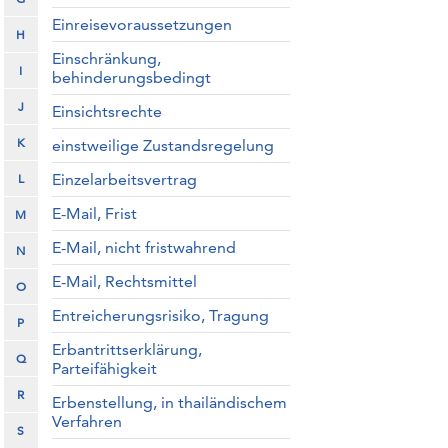
Einreisevoraussetzungen
H
Einschränkung,
I
behinderungsbedingt
J
Einsichtsrechte
K
einstweilige Zustandsregelung
Einzelarbeitsvertrag
L
E-Mail, Frist
M
E-Mail, nicht fristwahrend
N
E-Mail, Rechtsmittel
O
Entreicherungsrisiko, Tragung
P
Erbantrittserklärung,
Q
Parteifähigkeit
R
Erbenstellung, in thailändischem
Verfahren
S