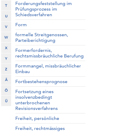
Forderungsfeststellung im
T
Prüfungsprozess im
Schiedsverfahren
U
Form
V
formelle Streitgenossen,
W
Parteiberichtigung
X
Formerfordernis,
rechtsmissbräuchliche Berufung
Y
Formmangel, missbräuchlicher
Z
Einbau
Ä
Fortbestehensprognose
Ö
Fortsetzung eines
insolvenzbedingt
Ü
unterbrochenen
Revisionsverfahrens
Freiheit, persönliche
Freiheit, rechtmässiges