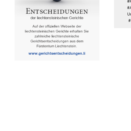
#R
#
U
#