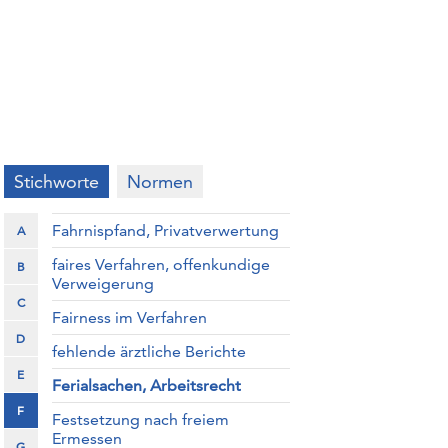
Stichworte
Normen
Fahrnispfand, Privatverwertung
A
faires Verfahren, offenkundige
B
Verweigerung
C
Fairness im Verfahren
D
fehlende ärztliche Berichte
E
Ferialsachen, Arbeitsrecht
F
Festsetzung nach freiem
Ermessen
G