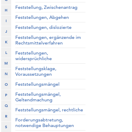
Feststellung, Zwischenantrag
H
Feststellungen, Abgehen
I
Feststellungen, dislozierte
J
Feststellungen, ergänzende im
K
Rechtsmittelverfahren
Feststellungen,
L
widersprüchliche
M
Feststellungsklage,
Voraussetzungen
N
Feststellungsmängel
O
Feststellungsmängel,
P
Geltendmachung
Q
Feststellungsmängel, rechtliche
R
Forderungsabtretung,
notwendige Behauptungen
S