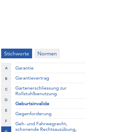
Stichworte
Normen
Garantie
A
Garantievertrag
B
Gartenerschliessung zur
C
Rollstuhlbenutzung
D
Geburtsinvalide
E
Gegenforderung
F
Geh- und Fahrwegrecht,
schonende Rechtsausübung,
G