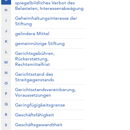
spiegelbildliches Verbot des
Belasteten, Interessenabwägung
H
Geheimhaltungsinteresse der
I
Stiftung
J
gelindere Mittel
K
gemeinnützige Stiftung
L
Gerichtsgebühren,
Rückerstattung,
M
Rechtsmittelfrist
N
Gerichtsstand des
Streitgegenstands
O
Gerichtsstandsvereinbarung,
P
Voraussetzungen
Q
Geringfügigkeitsgrenze
Geschäftsfähigkeit
R
Geschäftsgewandtheit
S