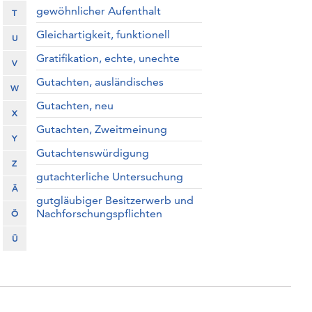
gewöhnlicher Aufenthalt
T
Gleichartigkeit, funktionell
U
Gratifikation, echte, unechte
V
Gutachten, ausländisches
W
Gutachten, neu
X
Gutachten, Zweitmeinung
Y
Gutachtenswürdigung
Z
gutachterliche Untersuchung
Ä
gutgläubiger Besitzerwerb und
Nachforschungspflichten
Ö
Ü