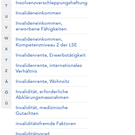
Insolvenzverschleppungshaftung
T
Invalideneinkommen
U
Invalideneinkommen,
V
erworbene Fähigkeiten
W
Invalideneinkommen,
Kompetenzniveau 2 der LSE
X
Invalidenrente, Erwerbstätigkeit
Y
Invalidenrente, internationales
Verhältnis
Z
Invalidenrente, Wohnsitz
Ä
Invalidität, erforderliche
Ö
Abklärungsmassnahmen
Ü
Invalidität, medizinische
Gutachten
invaliditätsfremde Faktoren
Invaliditätsgrad