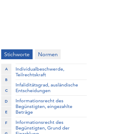
Stichworte
Normen
Individualbeschwerde,
A
Teilrechtskraft
B
Infaliditätsgrad, ausländische
Entscheidungen
C
Informationsrecht des
D
Begünstigten, eingezahlte
Beträge
E
Informationsrecht des
F
Begünstigten, Grund der
Einzahlung
G