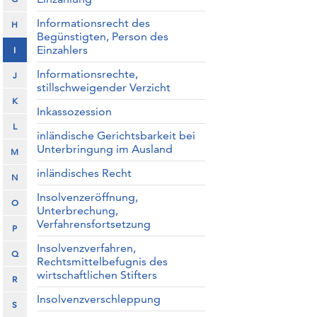
Informationsrecht des
H
Begünstigten, Person des
Einzahlers
I
Informationsrechte,
J
stillschweigender Verzicht
K
Inkassozession
L
inländische Gerichtsbarkeit bei
Unterbringung im Ausland
M
inländisches Recht
N
Insolvenzeröffnung,
O
Unterbrechung,
Verfahrensfortsetzung
P
Insolvenzverfahren,
Q
Rechtsmittelbefugnis des
wirtschaftlichen Stifters
R
Insolvenzverschleppung
S