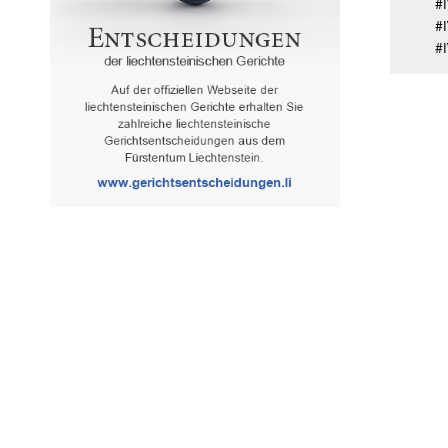
#I
#
#I