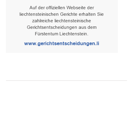
Oberster Gerichtshof des Fürstentums Liechtenstein
Spaniagasse 1, 9490 Vaduz, Fürstentum Liechtenstein, T +423 /
236 65 15 (Sekretariat)
IMPRESSUM