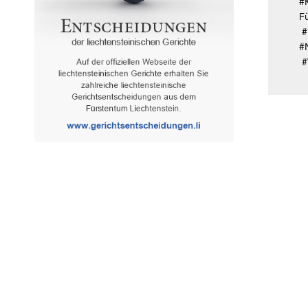
#
F
#
#
#