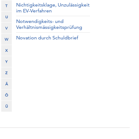
Nichtigkeitsklage, Unzulässigkeit
T
im EV-Verfahren
U
Notwendigkeits- und
Verhältnismässigkeitsprüfung
V
Novation durch Schuldbrief
W
X
Y
Z
Ä
Ö
Ü