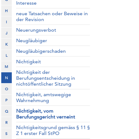
Interesse
H
neue Tatsachen oder Beweise in
der Revision
I
Neuerungsverbot
J
Neugläubiger
K
Neugläubigerschaden
L
Nichtigkeit
M
Nichtigkeit der
Berufungsentscheidung in
N
nichtöffentlicher Sitzung
O
Nichtigkeit, amtswegige
Wahrnehmung
P
Nichtigkeit, vom
Q
Berufungsgericht verneint
R
Nichtigkeitsgrund gemäss § 11 §
Z 1 erster Fall StPO
S