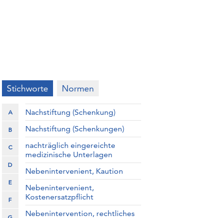
Stichworte
Normen
Nachstiftung (Schenkung)
A
Nachstiftung (Schenkungen)
B
nachträglich eingereichte
C
medizinische Unterlagen
D
Nebenintervenient, Kaution
E
Nebenintervenient,
Kostenersatzpflicht
F
Nebenintervention, rechtliches
G