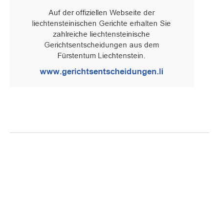
Oberster Gerichtshof des Fürstentums Liechtenstein
Spaniagasse 1, 9490 Vaduz, Fürstentum Liechtenstein, T +423 /
236 65 15 (Sekretariat)
IMPRESSUM