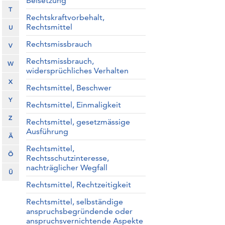
Beisetzung
T
Rechtskraftvorbehalt,
Rechtsmittel
U
Rechtsmissbrauch
V
Rechtsmissbrauch,
W
widersprüchliches Verhalten
X
Rechtsmittel, Beschwer
Y
Rechtsmittel, Einmaligkeit
Z
Rechtsmittel, gesetzmässige
Ausführung
Ä
Rechtsmittel,
Ö
Rechtsschutzinteresse,
nachträglicher Wegfall
Ü
Rechtsmittel, Rechtzeitigkeit
Rechtsmittel, selbständige
anspruchsbegründende oder
anspruchsvernichtende Aspekte