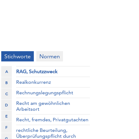
Stichworte
Normen
RAG, Schutzzweck
A
Realkonkurrenz
B
Rechnungslegungspflicht
C
Recht am gewöhnlichen
D
Arbeitsort
E
Recht, fremdes, Privatgutachten
F
rechtliche Beurteilung,
Überprüfungspflicht durch
G