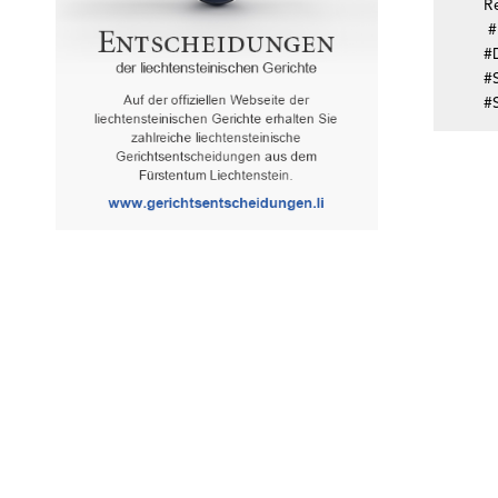
R
#
#
#
#