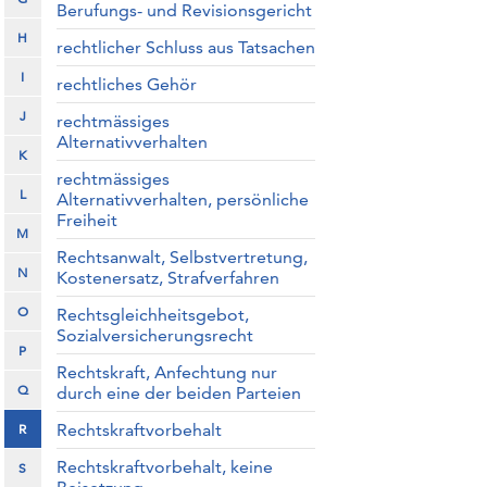
Berufungs- und Revisionsgericht
H
rechtlicher Schluss aus Tatsachen
I
rechtliches Gehör
J
rechtmässiges
Alternativverhalten
K
rechtmässiges
L
Alternativverhalten, persönliche
Freiheit
M
Rechtsanwalt, Selbstvertretung,
N
Kostenersatz, Strafverfahren
O
Rechtsgleichheitsgebot,
Sozialversicherungsrecht
P
Rechtskraft, Anfechtung nur
Q
durch eine der beiden Parteien
Rechtskraftvorbehalt
R
Rechtskraftvorbehalt, keine
S