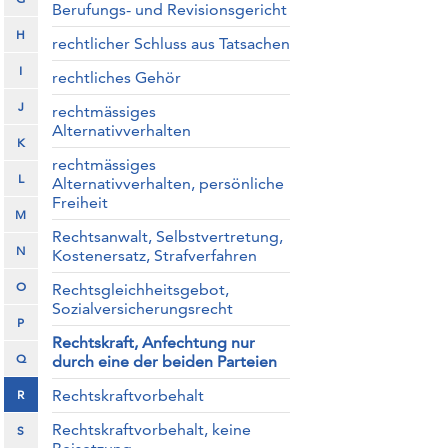
Berufungs- und Revisionsgericht
H
rechtlicher Schluss aus Tatsachen
I
rechtliches Gehör
J
rechtmässiges
Alternativverhalten
K
rechtmässiges
L
Alternativverhalten, persönliche
Freiheit
M
Rechtsanwalt, Selbstvertretung,
N
Kostenersatz, Strafverfahren
O
Rechtsgleichheitsgebot,
Sozialversicherungsrecht
P
Rechtskraft, Anfechtung nur
Q
durch eine der beiden Parteien
Rechtskraftvorbehalt
R
Rechtskraftvorbehalt, keine
S