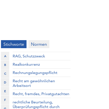
Stichworte
Normen
RAG, Schutzzweck
A
Realkonkurrenz
B
Rechnungslegungspflicht
C
Recht am gewöhnlichen
D
Arbeitsort
E
Recht, fremdes, Privatgutachten
F
rechtliche Beurteilung,
Überprüfungspflicht durch
G