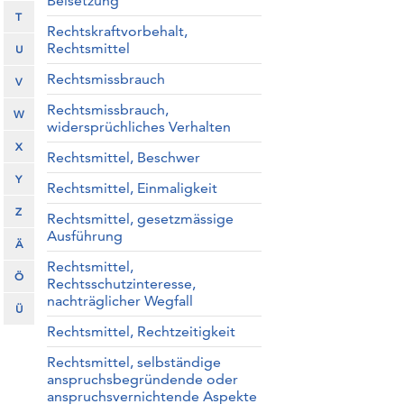
Beisetzung
T
Rechtskraftvorbehalt,
Rechtsmittel
U
Rechtsmissbrauch
V
Rechtsmissbrauch,
W
widersprüchliches Verhalten
X
Rechtsmittel, Beschwer
Y
Rechtsmittel, Einmaligkeit
Z
Rechtsmittel, gesetzmässige
Ausführung
Ä
Rechtsmittel,
Ö
Rechtsschutzinteresse,
nachträglicher Wegfall
Ü
Rechtsmittel, Rechtzeitigkeit
Rechtsmittel, selbständige
anspruchsbegründende oder
anspruchsvernichtende Aspekte