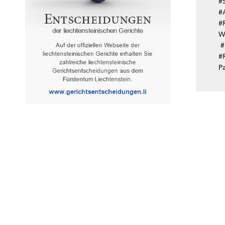
#
#A
#R
W
#
#
Pa