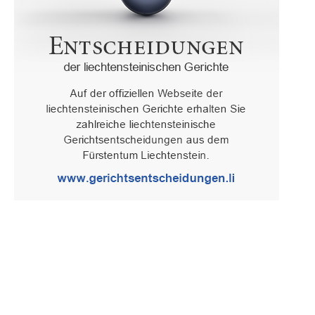
Oberster Gerichtshof des Fürstentums Liechtenstein
Spaniagasse 1, 9490 Vaduz, Fürstentum Liechtenstein, T +423 /