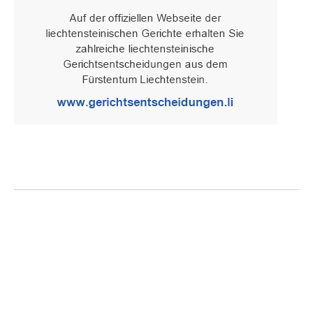
Oberster Gerichtshof des Fürstentums Liechtenstein
Spaniagasse 1, 9490 Vaduz, Fürstentum Liechtenstein, T +423 /
236 65 15 (Sekretariat)
IMPRESSUM