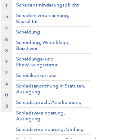
Schadensminderungspflicht
T
Schadensverursachung,
U
Kausalität
V
Scheidung
W
Scheidung, Widerklage,
Beschwer
X
Scheidungs- und
Y
Ehewirkungsstatut
Z
Scheinkonkurrenz
Ä
Schiedsanordnung in Statuten,
Auslegung
Ö
Schiedsspruch, Anerkennung
Ü
Schiedsvereinbarung,
Auslegung
Schiedsvereinbarung, Umfang