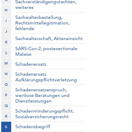
Sachverständigengutachten,
weiteres
H
Sachwalterbestellung,
I
Rechtsmittellegitimation,
fehlende
J
Sachwalterschaft, Akteneinsicht
K
SARS-Cov-2, postexertionale
L
Malaise
M
Schadenersatz
Schadenersatz
N
Aufklärungspflichtverletzung
O
Schadenersatzanspruch,
wertlose Beratungen und
P
Dienstleistungen
Q
Schadenminderungspflicht,
Sozialversicherungsrecht
R
Schadensbegriff
S