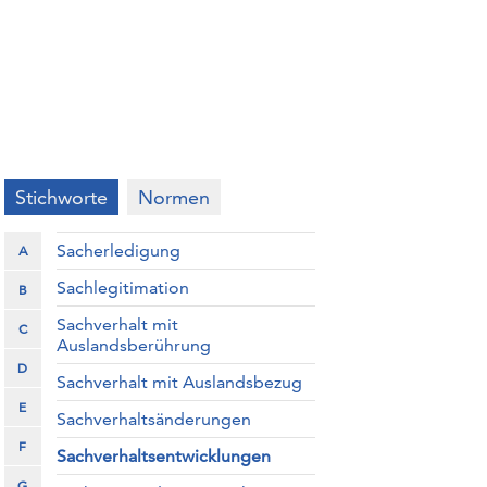
Stichworte
Normen
Sacherledigung
A
Sachlegitimation
B
Sachverhalt mit
C
Auslandsberührung
D
Sachverhalt mit Auslandsbezug
E
Sachverhaltsänderungen
F
Sachverhaltsentwicklungen
G