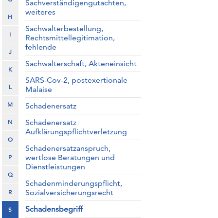
Sachverständigengutachten,
weiteres
H
Sachwalterbestellung,
I
Rechtsmittellegitimation,
fehlende
J
Sachwalterschaft, Akteneinsicht
K
SARS-Cov-2, postexertionale
L
Malaise
M
Schadenersatz
Schadenersatz
N
Aufklärungspflichtverletzung
O
Schadenersatzanspruch,
wertlose Beratungen und
P
Dienstleistungen
Q
Schadenminderungspflicht,
Sozialversicherungsrecht
R
Schadensbegriff
S