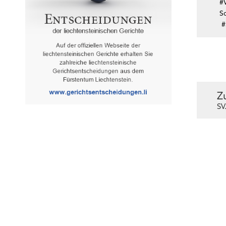
#
So
#
Z
SV