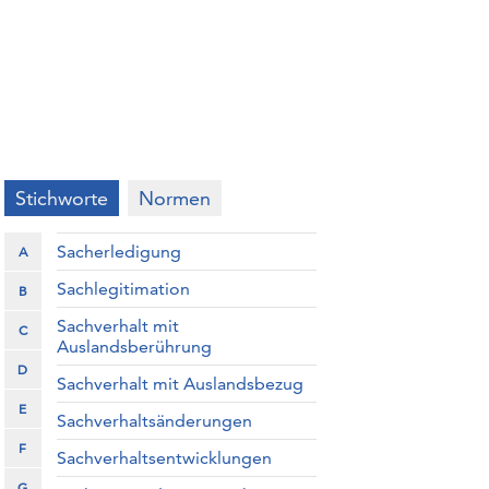
Stichworte
Normen
Sacherledigung
A
Sachlegitimation
B
Sachverhalt mit
C
Auslandsberührung
D
Sachverhalt mit Auslandsbezug
E
Sachverhaltsänderungen
F
Sachverhaltsentwicklungen
G