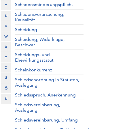
Schadensminderungspflicht
T
Schadensverursachung,
U
Kausalität
V
Scheidung
W
Scheidung, Widerklage,
Beschwer
X
Scheidungs- und
Y
Ehewirkungsstatut
Z
Scheinkonkurrenz
Ä
Schiedsanordnung in Statuten,
Auslegung
Ö
Schiedsspruch, Anerkennung
Ü
Schiedsvereinbarung,
Auslegung
Schiedsvereinbarung, Umfang