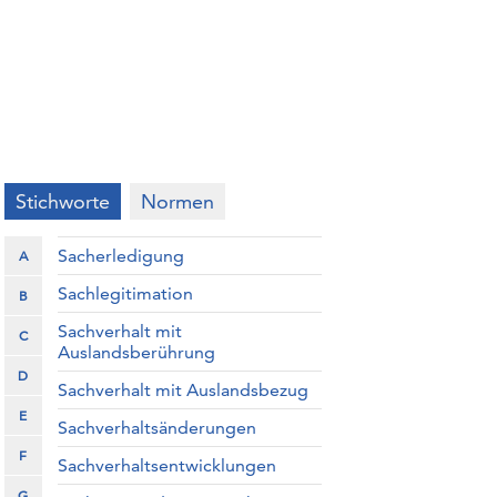
Stichworte
Normen
Sacherledigung
A
Sachlegitimation
B
Sachverhalt mit
C
Auslandsberührung
D
Sachverhalt mit Auslandsbezug
E
Sachverhaltsänderungen
F
Sachverhaltsentwicklungen
G