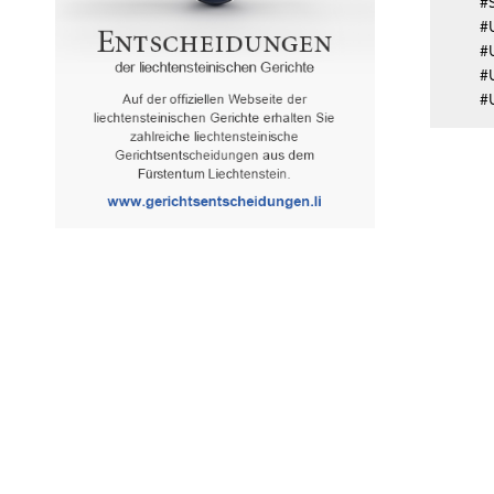
#
#
#
#U
#