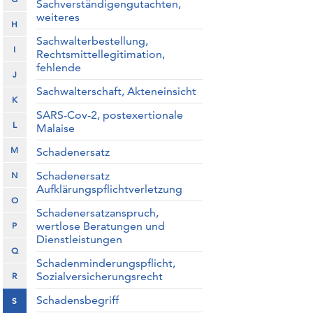
Sachverständigengutachten,
weiteres
H
Sachwalterbestellung,
I
Rechtsmittellegitimation,
fehlende
J
Sachwalterschaft, Akteneinsicht
K
SARS-Cov-2, postexertionale
L
Malaise
M
Schadenersatz
Schadenersatz
N
Aufklärungspflichtverletzung
O
Schadenersatzanspruch,
wertlose Beratungen und
P
Dienstleistungen
Q
Schadenminderungspflicht,
Sozialversicherungsrecht
R
Schadensbegriff
S