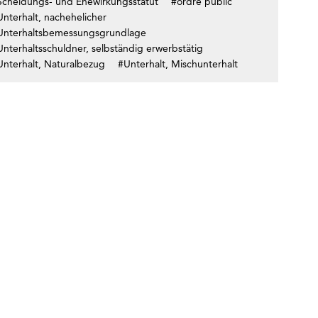
Scheidungs- und Ehewirkungsstatut
#ordre public
Unterhalt, nachehelicher
Unterhaltsbemessungsgrundlage
nterhaltsschuldner, selbständig erwerbstätig
Unterhalt, Naturalbezug
#Unterhalt, Mischunterhalt