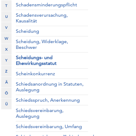
Schadensminderungspflicht
T
Schadensverursachung,
U
Kausalität
V
Scheidung
W
Scheidung, Widerklage,
Beschwer
X
Scheidungs- und
Y
Ehewirkungsstatut
Z
Scheinkonkurrenz
Ä
Schiedsanordnung in Statuten,
Auslegung
Ö
Schiedsspruch, Anerkennung
Ü
Schiedsvereinbarung,
Auslegung
Schiedsvereinbarung, Umfang