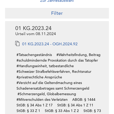
Zur Jahresauswahl
Filter
01 KG.2023.24
Urteil vom 08.11.2024
01 KG.2023.24 - OGH.2024.92
#Tatsachengeständnis
#Wahrheitsfindung, Beitrag
#schuldmindernde Provokation durch das Tatopfer
#Handlungseinheit, tatbestandliche
#Schweizer Strafbefehlsverfahren, Rechtsnatur
#privatrechtliche Ansprüche
#Verzicht auf die Geltendmachung eines
Schadenersatzbetrages samt Schmerzengeld
#Schmerzengeld, Globalbemessung
#Mitverschulden des Verletzten
ABGB: § 1444
StGB: § 34 Abs 1 Z 17
StGB: § 34 Abs 1 Z 11
StGB: § 33 Z 1
StGB: § 33 Abs 1 Z 2
StGB: § 73