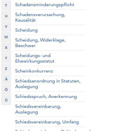
Schadensminderungspflicht
T
Schadensverursachung,
U
Kausalität
V
Scheidung
W
Scheidung, Widerklage,
Beschwer
X
Scheidungs- und
Y
Ehewirkungsstatut
Z
Scheinkonkurrenz
Ä
Schiedsanordnung in Statuten,
Auslegung
Ö
Schiedsspruch, Anerkennung
Ü
Schiedsvereinbarung,
Auslegung
Schiedsvereinbarung, Umfang