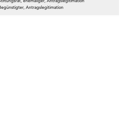
tiftungsrat, ehemaliger, Antragslegitimation
Begünstigter, Antragslegitimation