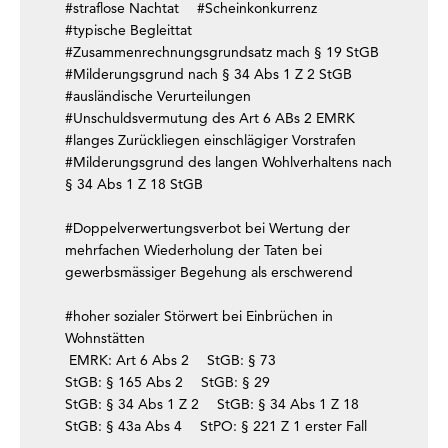
#straflose Nachtat
#Scheinkonkurrenz
#typische Begleittat
#Zusammenrechnungsgrundsatz mach § 19 StGB
#Milderungsgrund nach § 34 Abs 1 Z 2 StGB
#ausländische Verurteilungen
#Unschuldsvermutung des Art 6 ABs 2 EMRK
#langes Zurückliegen einschlägiger Vorstrafen
#Milderungsgrund des langen Wohlverhaltens nach
§ 34 Abs 1 Z 18 StGB
#Doppelverwertungsverbot bei Wertung der
mehrfachen Wiederholung der Taten bei
gewerbsmässiger Begehung als erschwerend
#hoher sozialer Störwert bei Einbrüchen in
Wohnstätten
EMRK: Art 6 Abs 2
StGB: § 73
StGB: § 165 Abs 2
StGB: § 29
StGB: § 34 Abs 1 Z 2
StGB: § 34 Abs 1 Z 18
StGB: § 43a Abs 4
StPO: § 221 Z 1 erster Fall