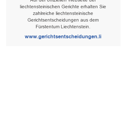
Oberster Gerichtshof des Fürstentums Liechtenstein
Spaniagasse 1, 9490 Vaduz, Fürstentum Liechtenstein, T +423 /
236 65 15 (Sekretariat)
IMPRESSUM