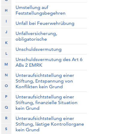
Umstellung auf
H
Feststellungsbegehren
I
Unfall bei Feuerwehrübung
J
Unfallversicherung,
obligatorische
K
Unschuldsvermutung
L
Unschuldsvermutung des Art 6
M
ABs 2 EMRK
Unteraufsichtstellung einer
N
Stiftung, Entspannung von
O
Konflikten kein Grund
Unteraufsichtstellung einer
P
Stiftung, finanzielle Situation
Q
kein Grund
Unteraufsichtstellung einer
R
Stiftung, lästige Kontrollorgane
S
kein Grund