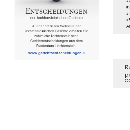
#
#
#r
#F
A
R
p
OG