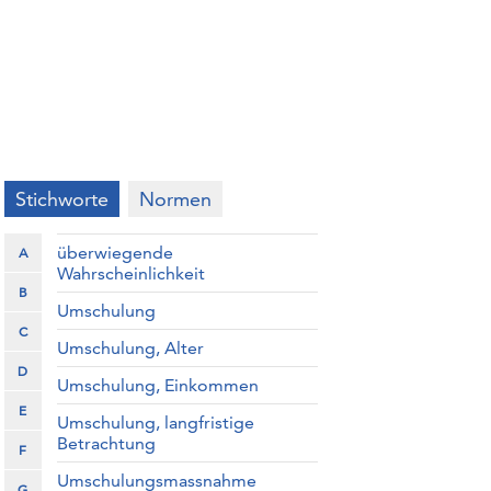
Stichworte
Normen
überwiegende
A
Wahrscheinlichkeit
B
Umschulung
C
Umschulung, Alter
D
Umschulung, Einkommen
E
Umschulung, langfristige
Betrachtung
F
Umschulungsmassnahme
G