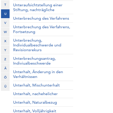
Unteraufsichtstellung einer
T
Stiftung, nachträgliche
U
Unterbrechung des Verfahrens
V
Unterbrechung des Verfahrens,
Fortsetzung
W
Unterbrechung,
X
Individualbeschwerde und
Revisionsrekurs
Y
Unterbrechungsantrag,
Z
Indiviualbeschwerde
Ä
Unterhalt, Änderung in den
Verhältnissen
Ö
Unterhalt, Mischunterhalt
Ü
Unterhalt, nachehelicher
Unterhalt, Naturalbezug
Unterhalt, Volljährigkeit